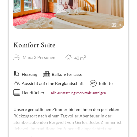
3
Komfort Suite
2
Max.: 3 Personen
40
m
Heizung
Balkon/Terrasse
Aussicht auf eine Berglandschaft
Toilette
Handtücher
Alle Ausstattungsmerkmale anzeigen
Unsere gemütlichen Zimmer bieten Ihnen den perfekten
Rückzugsort nach einem Tag voller Abenteuer in der
atemberaubenden Bergwelt von Gerlos. Jedes Zimmer ist
liebevoll im traditionellen Alpenstil eingerichtet und
kombiniert modernen Komfort mit alpinem Charme.